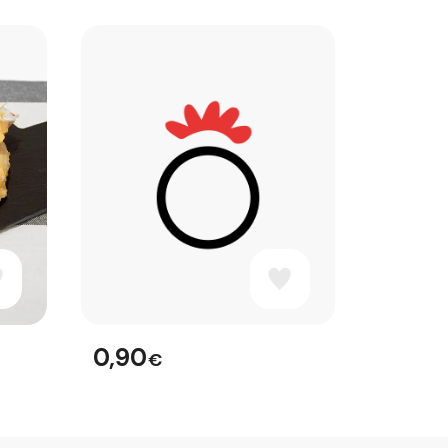
0,90
€