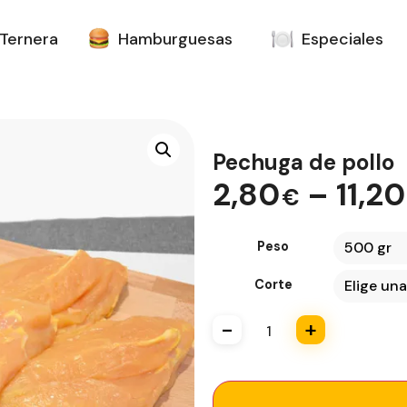
Ternera
Hamburguesas
Especiales
Pechuga de pollo
2,80
–
11,2
€
Peso
Corte
-
+