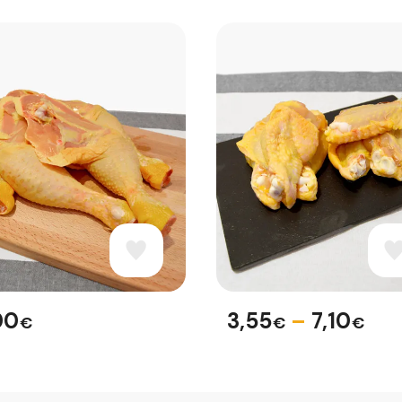
00
3,55
–
7,10
€
€
€