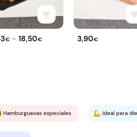
63
–
18,50
3,90
€
€
€
Hamburguesas especiales
Ideal para di