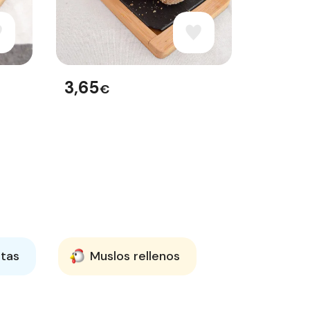
3,65
€
etas
Muslos rellenos