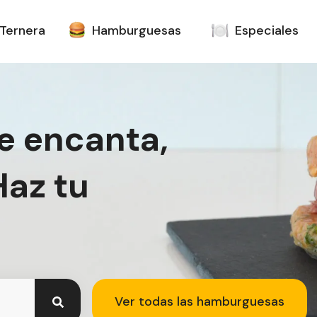
Ternera
Hamburguesas
Especiales
te encanta,
Haz tu
Ver todas las hamburguesas