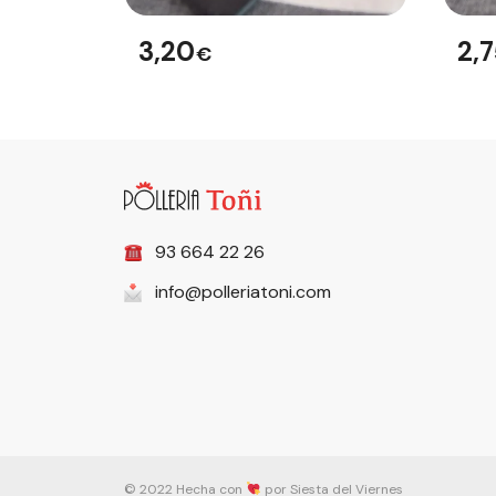
3,20
2,
€
93 664 22 26
info@polleriatoni.com
© 2022 Hecha con
por Siesta del Viernes